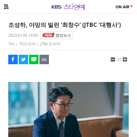
SNS 공유하기
메뉴 열기
페이스북
트위터
네이버
URL복사
글씨 작게보기
글씨 크게보기
조성하, 야망의 빌런 ’최창수’ (JTBC '대행사')
2023.01.06 13:59
랭킹뉴스
TVs
TV드라마
JTBC드라마
가