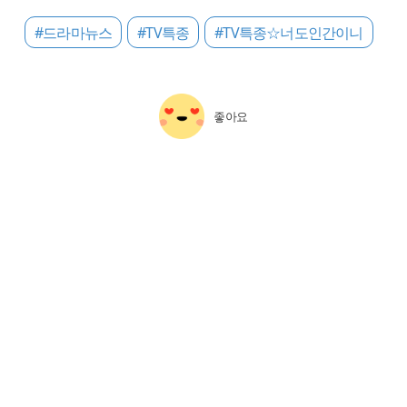
#드라마뉴스
#TV특종
#TV특종☆너도인간이니
좋아요