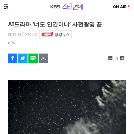
SNS 공유하기
해시태그
메뉴 열기
페이스북
트위터
네이버
URL복사
글씨 작게보기
글씨 크게보기
AI드라마 ‘너도 인간이니’ 사전촬영 끝
2017.11.29 11:42
랭킹뉴스
KBS
가