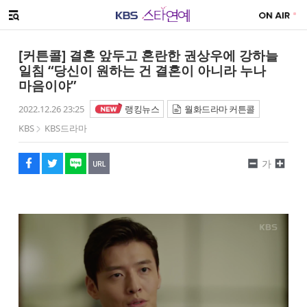
SNS 공유하기
메뉴 열기
페이스북
트위터
네이버
URL복사
글씨 작게보기
글씨 크게보기
[커튼콜] 결혼 앞두고 혼란한 권상우에 강하늘
일침 “당신이 원하는 건 결혼이 아니라 누나
마음이야”
2022.12.26 23:25
랭킹뉴스
월화드라마 커튼콜
KBS
KBS드라마
가