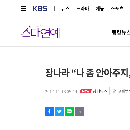
메뉴 열기
KBS
뉴스
드라마
예능
스포츠
스타연예
랭킹뉴
페이스북
트위터
네이버
URL복사
글씨 작게보기
글씨 크게보기
장나라 “나 좀 안아주지,
2017.11.18 09:44
랭킹뉴스
고백부