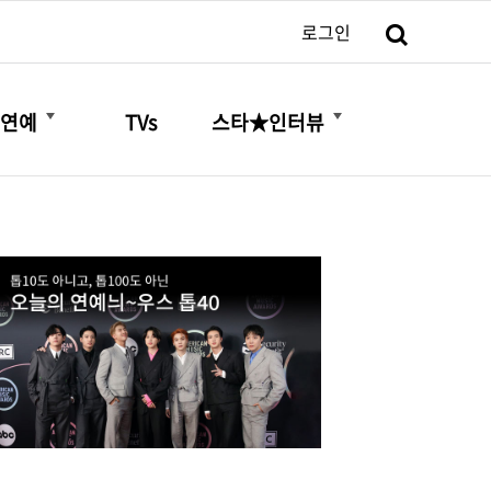
검색
로그인
더보기
더보기
연예
TVs
스타★인터뷰