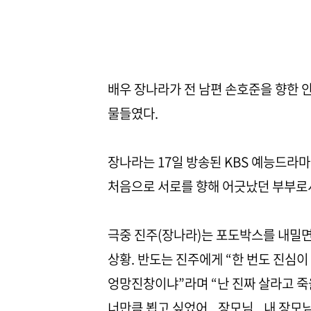
배우 장나라가 전 남편 손호준을 향한 
물들였다.
장나라는 17일 방송된 KBS 예능드라
처음으로 서로를 향해 어긋났던 부부로
극중 진주(장나라)는 포도박스를 내밀면
상황. 반도는 진주에게 “한 번도 진심이
엉망진창이냐”라며 “난 진짜 살라고 죽을
너만큼 뵙고 싶었어...장모님...내 장