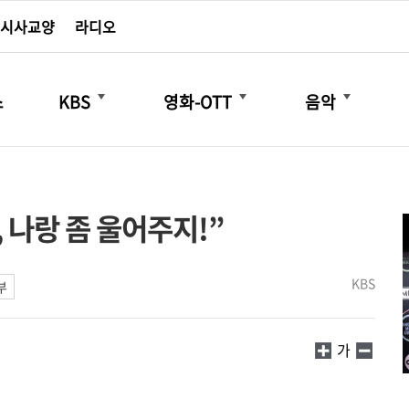
시사교양
라디오
더보기
더보기
더보기
스
KBS
영화-OTT
음악
 나랑 좀 울어주지!”
KBS
부
가