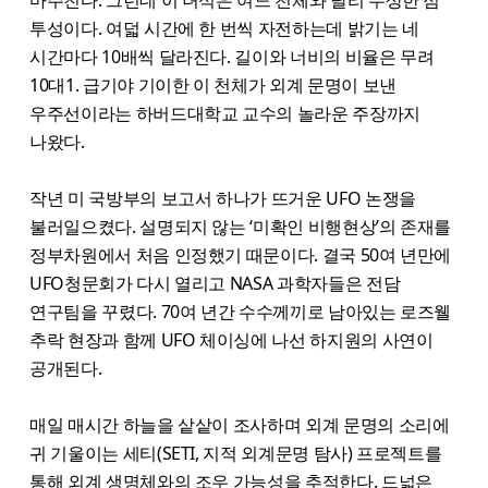
마주친다. 그런데 이 녀석은 여느 천체와 달리 수상한 점
투성이다. 여덟 시간에 한 번씩 자전하는데 밝기는 네
시간마다 10배씩 달라진다. 길이와 너비의 비율은 무려
10대1. 급기야 기이한 이 천체가 외계 문명이 보낸
우주선이라는 하버드대학교 교수의 놀라운 주장까지
나왔다.
작년 미 국방부의 보고서 하나가 뜨거운 UFO 논쟁을
불러일으켰다. 설명되지 않는 ‘미확인 비행현상’의 존재를
정부차원에서 처음 인정했기 때문이다. 결국 50여 년만에
UFO청문회가 다시 열리고 NASA 과학자들은 전담
연구팀을 꾸렸다. 70여 년간 수수께끼로 남아있는 로즈웰
추락 현장과 함께 UFO 체이싱에 나선 하지원의 사연이
공개된다.
매일 매시간 하늘을 샅샅이 조사하며 외계 문명의 소리에
귀 기울이는 세티(SETI, 지적 외계문명 탐사) 프로젝트를
통해 외계 생명체와의 조우 가능성을 추적한다. 드넓은