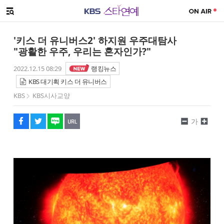
SNS 공유하기
메뉴 열기
페이스북
트위터
네이버
URL복사
글씨 작게보기
글씨 크게보기
'키스 더 유니버스2' 하지원 우주대탐사
"광활한 우주, 우리는 혼자인가?"
2022.12.15 08:29
랭킹뉴스
KBS 대기획 키스 더 유니버스
KBS
KBS시사교양
가