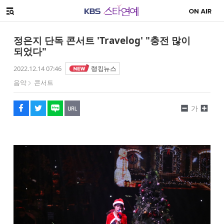
SNS 공유하기
메뉴 열기
페이스북
트위터
네이버
URL복사
글씨 작게보기
글씨 크게보기
정은지 단독 콘서트 'Travelog' "충전 많이
되었다"
2022.12.14 07:46
랭킹뉴스
음악
콘서트
가