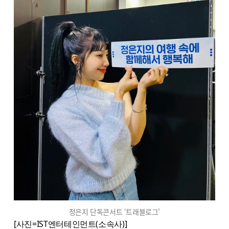
정은지 단독콘서트 ‘트래블로그'
[사진=IST엔터테인먼트(소속사)]