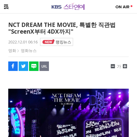
SNS 공유하기
해시태그
메뉴 열기
페이스북
트위터
네이버
URL복사
글씨 작게보기
글씨 크게보기
NCT DREAM THE MOVIE, 특별한 직관법
"ScreenX부터 4DX까지"
2022.12.01 06:16
랭킹뉴스
영화
영화뉴스
가