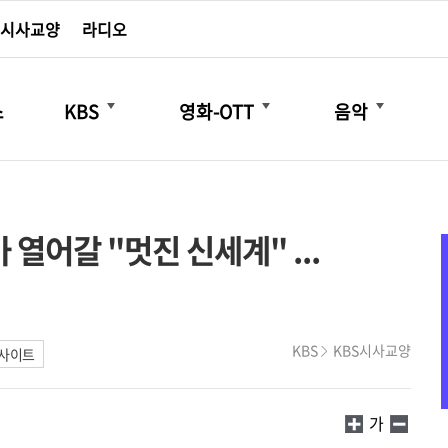
시사교양
라디오
더보기
더보기
더보기
스
KBS
영화-OTT
음악
열어갈 "멋진 신세계" ...
KBS
KBS시사교양
인사이트
가