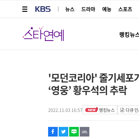
메뉴 열기
KBS
뉴스
드라마
예능
스포츠
스타연예
랭킹뉴
페이스북
트위터
네이버
URL복사
글씨 작게보기
글씨 크게보기
해시태그
'모던코리아' 줄기세포가 
‘영웅’ 황우석의 추락
2022.11.03 16:57
랭킹뉴스
다큐 