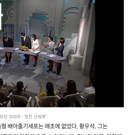
 '모던 코리아 - 멋진 신세계'
춤형 배아줄기세포는 애초에 없었다. 황우석. 그는