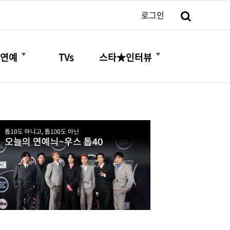
검색
로그인
더보기
더보기
연예
TVs
스타★인터뷰