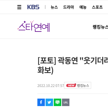
메뉴 열기
KBS
뉴스
드라마
예능
스포츠
스타연예
랭킹뉴
페이스북
트위터
네이버
URL복사
글씨 작게보기
글씨 크게보기
해시태그
스타박스
[포토] 곽동연 "웃기더
화보)
2022.10.22 07:57
랭킹뉴스