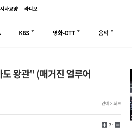
시사교양
라디오
더보기
더보기
더보기
스
KBS
영화-OTT
음악
라도 왕관" (매거진 얼루어
연예
화보
가