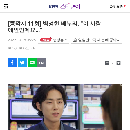
SNS 공유하기
메뉴 열기
페이스북
트위터
네이버
URL복사
글씨 작게보기
글씨 크게보기
[콩깍지 11회] 백성현-배누리, "이 사람
애인인데요..."
2022.10.18 08:25
랭킹뉴스
일일연속극 내 눈에 콩깍지
KBS
KBS드라마
가