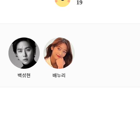
19
starbox
백성현
배누리