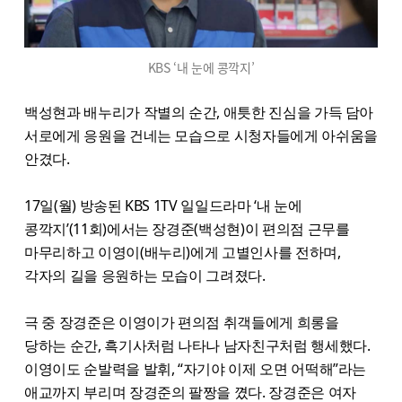
KBS ‘내 눈에 콩깍지’
백성현과 배누리가 작별의 순간, 애틋한 진심을 가득 담아
서로에게 응원을 건네는 모습으로 시청자들에게 아쉬움을
안겼다.
17일(월) 방송된 KBS 1TV 일일드라마 ‘내 눈에
콩깍지’(11회)에서는 장경준(백성현)이 편의점 근무를
마무리하고 이영이(배누리)에게 고별인사를 전하며,
각자의 길을 응원하는 모습이 그려졌다.
극 중 장경준은 이영이가 편의점 취객들에게 희롱을
당하는 순간, 흑기사처럼 나타나 남자친구처럼 행세했다.
이영이도 순발력을 발휘, “자기야 이제 오면 어떡해”라는
애교까지 부리며 장경준의 팔짱을 꼈다. 장경준은 여자