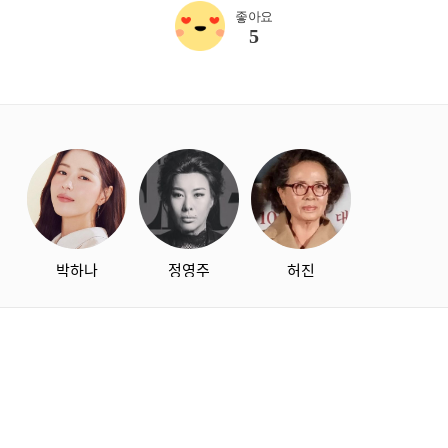
좋아요
5
starbox
박하나
정영주
허진