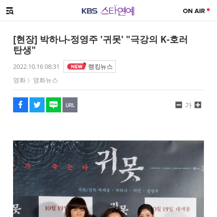
SNS 공유하기
메뉴 열기
페이스북
트위터
네이버
URL복사
글씨 작게보기
글씨 크게보기
[현장] 박하나-정영주 '귀못' "극강의 K-호러
탄생"
2022.10.16 08:31
랭킹뉴스
영화
영화뉴스
가