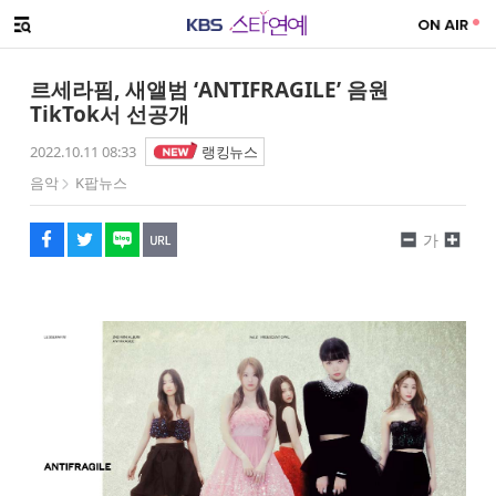
SNS 공유하기
해시태그
메뉴 열기
페이스북
트위터
네이버
URL복사
글씨 작게보기
글씨 크게보기
르세라핌, 새앨범 ‘ANTIFRAGILE’ 음원
TikTok서 선공개
2022.10.11 08:33
랭킹뉴스
음악
K팝뉴스
가