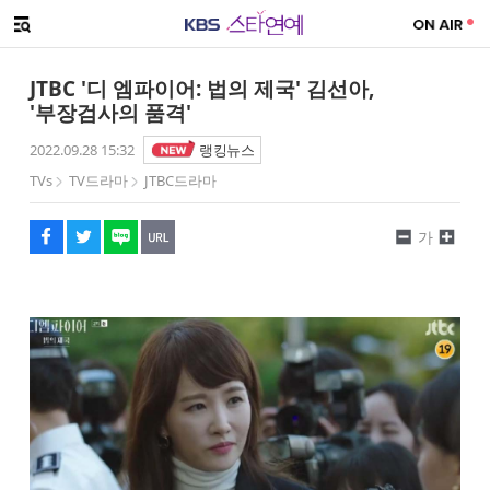
SNS 공유하기
메뉴 열기
페이스북
트위터
네이버
URL복사
글씨 작게보기
글씨 크게보기
JTBC '디 엠파이어: 법의 제국' 김선아,
'부장검사의 품격'
2022.09.28 15:32
랭킹뉴스
TVs
TV드라마
JTBC드라마
가