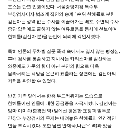
포스는 단연 압권이었다. 서울중앙지검 특수부
부장검사이자 법조계 집안의 승계 1순위 한혜률로 분한
김선아는 성역 없는 수사를 이끌어가는 배포, 주변의 수사
중단 압력에도 굴하지 않는 여유로움을 동시에 선보이며
한혜률(김선아 분)을 단번에 뇌리에 각인시켰다.
특히 언론의 무차별 질문 폭격 속에서도 잃지 않는 평정심,
후배 검사를 통솔하고 지시하는 카리스마를 발산하는
와중에도 가문의 힘이 아닌 본인의 힘으로 더욱
올라서려는 욕망을 은근히 표출하는 장면에선 김선아의
저력을 확인할 수 있었다.
반면 가족 앞에서는 한층 부드러워지는 모습으로
한혜률이란 인물에 대한 궁금증을 자극시켰다. 김선아는
엄마 이미숙(함광전 역) 앞에선 평온한 표정과 말투로
긴장과 부장검사의 무게는 내려놓은 한혜률의 인간적인
면을 부각시켰다. 또한 남편 안재욱(나근우 역)과 있을