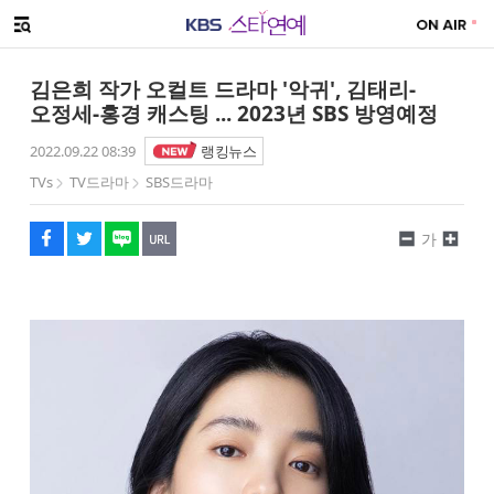
SNS 공유하기
메뉴 열기
페이스북
트위터
네이버
URL복사
글씨 작게보기
글씨 크게보기
김은희 작가 오컬트 드라마 '악귀', 김태리-
오정세-홍경 캐스팅 ... 2023년 SBS 방영예정
2022.09.22 08:39
랭킹뉴스
TVs
TV드라마
SBS드라마
가