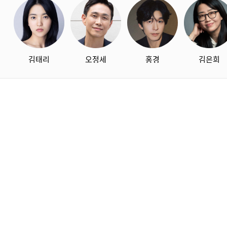
김태리
오정세
홍경
김은희