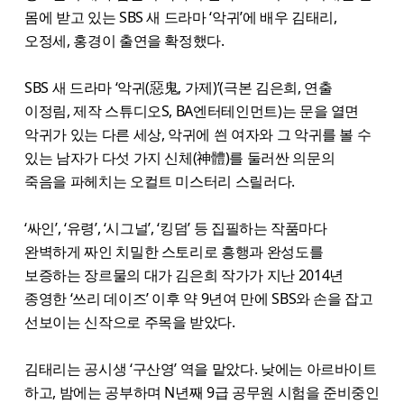
몸에 받고 있는 SBS 새 드라마 ‘악귀’에 배우 김태리,
오정세, 홍경이 출연을 확정했다.
SBS 새 드라마 ‘악귀(惡鬼, 가제)’(극본 김은희, 연출
이정림, 제작 스튜디오S, BA엔터테인먼트)는 문을 열면
악귀가 있는 다른 세상, 악귀에 씐 여자와 그 악귀를 볼 수
있는 남자가 다섯 가지 신체(神體)를 둘러싼 의문의
죽음을 파헤치는 오컬트 미스터리 스릴러다.
‘싸인’, ‘유령’, ‘시그널’, ‘킹덤’ 등 집필하는 작품마다
완벽하게 짜인 치밀한 스토리로 흥행과 완성도를
보증하는 장르물의 대가 김은희 작가가 지난 2014년
종영한 ‘쓰리 데이즈’ 이후 약 9년여 만에 SBS와 손을 잡고
선보이는 신작으로 주목을 받았다.
김태리는 공시생 ‘구산영’ 역을 맡았다. 낮에는 아르바이트
하고, 밤에는 공부하며 N년째 9급 공무원 시험을 준비중인