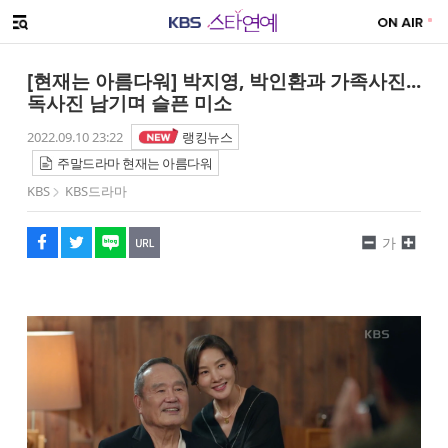
SNS 공유하기
메뉴 열기
페이스북
트위터
네이버
URL복사
글씨 작게보기
글씨 크게보기
[현재는 아름다워] 박지영, 박인환과 가족사진...
독사진 남기며 슬픈 미소
2022.09.10 23:22
랭킹뉴스
주말드라마 현재는 아름다워
KBS
KBS드라마
가