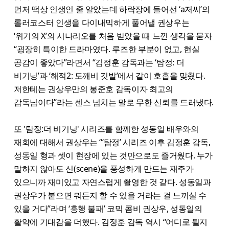
먼저 떡상 인생인 줄 알았는데 하락장에 들어선 ‘a저씨’의
롤러코스터 인생을 다이내믹하게 풀어낼 권상우는
‘위기의 X’의 시나리오를 처음 받았을 때 느낀 생각을 묻자
“굉장히 특이한 드라마였다. 루즈한 부분이 없고, 현실
공감이 좋았다”라면서 “김정훈 감독과는 ‘탐정: 더
비기닝’과 ‘해적2: 도깨비 깃발’에서 같이 호흡을 맞췄다.
저한테는 권상우만의 봉준호 감독이자 최고의
감독님이다”라는 센스 넘치는 말로 무한 신뢰를 드러냈다.
또 '탐정:더 비기닝' 시리즈를 함께한 성동일 배우와의
재회에 대해서 권상우는 “‘탐정’ 시리즈 이후 김정훈 감독,
성동일 형과 셋이 현장에 있는 것만으로도 즐거웠다. 누가
말하지 않아도 신(scene)을 풍성하게 만드는 재주가
있으니까 재미있고 자연스럽게 촬영한 것 같다. 성동일과
권상우가 붙으면 뭐든지 할 수 있을 거라는 걸 느끼실 수
있을 거다”라며 ‘흥행 불패’ 코믹 콤비 권상우, 성동일의
활약에 기대감을 더했다. 김정훈 감독 역시 “어디로 튈지