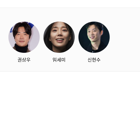
starbox
권상우
임세미
신현수