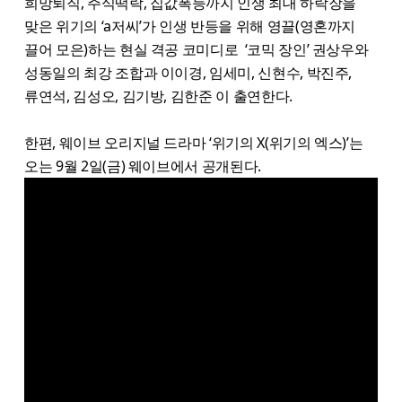
희망퇴직, 주식떡락, 집값폭등까지 인생 최대 하락장을
맞은 위기의 ‘a저씨’가 인생 반등을 위해 영끌(영혼까지
끌어 모은)하는 현실 격공 코미디로 ‘코믹 장인’ 권상우와
성동일의 최강 조합과 이이경, 임세미, 신현수, 박진주,
류연석, 김성오, 김기방, 김한준 이 출연한다.
한편, 웨이브 오리지널 드라마 ‘위기의 X(위기의 엑스)’는
오는 9월 2일(금) 웨이브에서 공개된다.