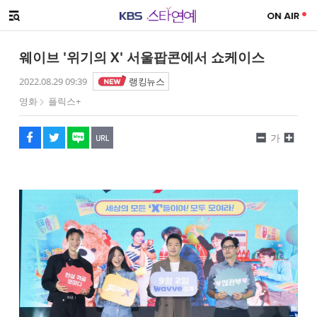
SNS 공유하기
해시태그
메뉴 열기
페이스북
트위터
네이버
URL복사
글씨 작게보기
글씨 크게보기
웨이브 '위기의 X' 서울팝콘에서 쇼케이스
2022.08.29 09:39
랭킹뉴스
영화
플릭스+
가