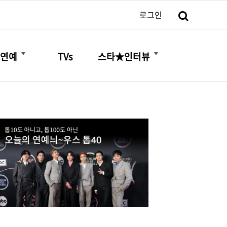
검색
로그인
더보기
더보기
연예
TVs
스타★인터뷰