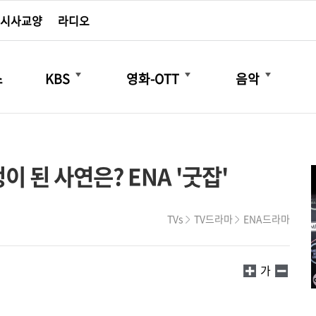
시사교양
라디오
더보기
더보기
더보기
스
KBS
영화-OTT
음악
 된 사연은? ENA '굿잡'
TVs
TV드라마
ENA드라마
가