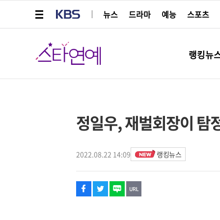
메뉴 열기
KBS
뉴스
드라마
예능
스포츠
스타연예
랭킹뉴
페이스북
트위터
네이버
URL복사
글씨 작게보기
글씨 크게보기
해시태그
스타박스
정일우, 재벌회장이 탐정이
2022.08.22 14:09
랭킹뉴스