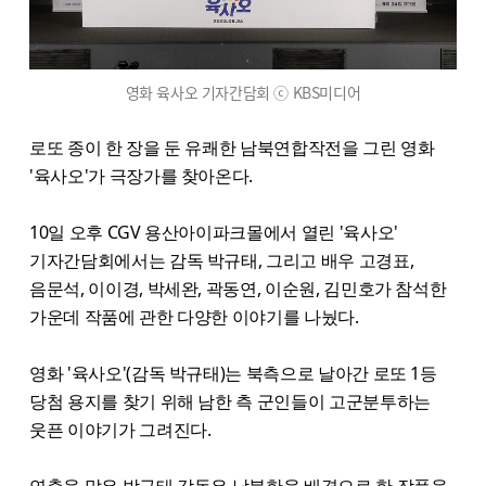
영화 육사오 기자간담회 ⓒ KBS미디어
로또 종이 한 장을 둔 유쾌한 남북연합작전을 그린 영화
'육사오'가 극장가를 찾아온다.
10일 오후 CGV 용산아이파크몰에서 열린 '육사오'
기자간담회에서는 감독 박규태, 그리고 배우 고경표,
음문석, 이이경, 박세완, 곽동연, 이순원, 김민호가 참석한
가운데 작품에 관한 다양한 이야기를 나눴다.
영화 '육사오'(감독 박규태)는 북측으로 날아간 로또 1등
당첨 용지를 찾기 위해 남한 측 군인들이 고군분투하는
웃픈 이야기가 그려진다.
연출을 맡은 박규태 감독은 남북한을 배경으로 한 작품을