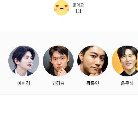
좋아요
13
starbox
이이경
고경표
곽동연
음문석