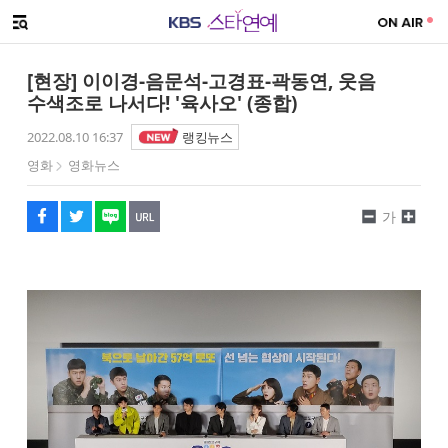
SNS 공유하기
메뉴 열기
페이스북
트위터
네이버
URL복사
글씨 작게보기
글씨 크게보기
[현장] 이이경-음문석-고경표-곽동연, 웃음
수색조로 나서다! '육사오' (종합)
2022.08.10 16:37
랭킹뉴스
영화
영화뉴스
가