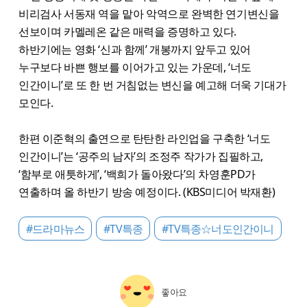
비리검사 서동재 역을 맡아 악역으로 완벽한 연기변신을
선보이며 카멜레온 같은 매력을 증명하고 있다.
하반기에는 영화 ‘신과 함께’ 개봉까지 앞두고 있어
누구보다 바쁜 행보를 이어가고 있는 가운데, ‘너도
인간이니’로 또 한 번 거침없는 변신을 예고해 더욱 기대가
모인다.
한편 이준혁의 출연으로 탄탄한 라인업을 구축한 ‘너도
인간이니’는 ‘공주의 남자’의 조정주 작가가 집필하고,
‘함부로 애틋하게’, ‘백희가 돌아왔다’의 차영훈PD가
연출하며 올 하반기 방송 예정이다. (KBS미디어 박재환)
#드라마뉴스
#TV특종
#TV특종☆너도인간이니
좋아요