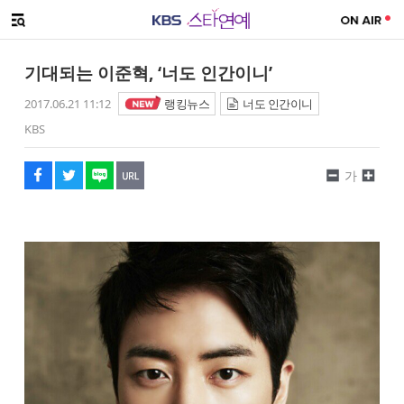
SNS 공유하기
해시태그
메뉴 열기
페이스북
트위터
네이버
URL복사
글씨 작게보기
글씨 크게보기
기대되는 이준혁, ‘너도 인간이니’
2017.06.21 11:12
랭킹뉴스
너도 인간이니
KBS
가