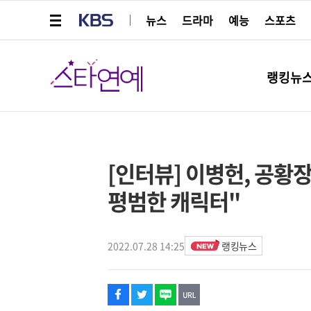
메뉴 열기
KBS
뉴스
드라마
예능
스포츠
스타연예
랭킹뉴
페이스북
트위터
네이버
URL복사
글씨 작게보기
글씨 크게보기
해시태그
스타박스
[인터뷰] 이병헌, 공황장
평범한 캐릭터"
2022.07.28 14:25
랭킹뉴스