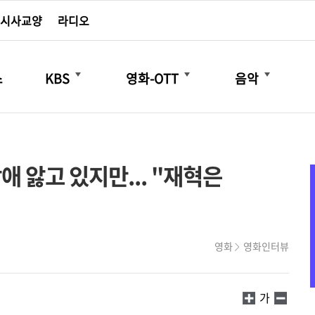
시사교양
라디오
더보기
더보기
더보기
스
KBS
영화-OTT
음악
애 앓고 있지만... "재혁은
영화
영화인터뷰
가