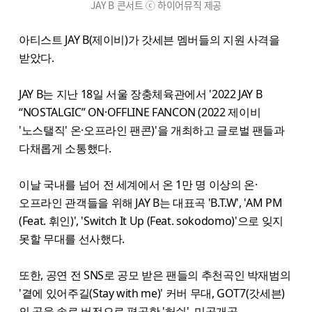
JAY B 콘서트 ⓒ 하이어뮤직 제공
아티스트 JAY B(제이비)가 갓세븐 멤버들의 지원 사격을
받았다.
JAY B는 지난 18일 서울 장충체육관에서 '2022 JAY B
“NOSTALGIC” ON·OFFLINE FANCON (2022 제이비
'노스탤직' 온·오프라인 팬콘)'을 개최하고 글로벌 팬들과
다채롭게 소통했다.
이날 국내를 넘어 전 세계에서 온 1만 명 이상의 온·
오프라인 관객들을 위해 JAY B는 대표곡 'B.T.W', 'AM PM
(Feat. 휘인)', 'Switch It Up (Feat. sokodomo)'으로 잊지
못할 무대를 선사했다.
또한, 공연 전 SNS로 공모 받은 팬들의 추천곡인 박재범의
'곁에 있어주길(Stay with me)' 커버 무대, GOT7(갓세븐)
의 곡을 솔로 버전으로 편곡한 '허쉬', 미공개곡