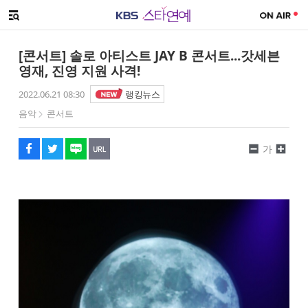
SNS 공유하기
메뉴 열기
페이스북
트위터
네이버
URL복사
글씨 작게보기
글씨 크게보기
[콘서트] 솔로 아티스트 JAY B 콘서트...갓세븐
영재, 진영 지원 사격!
2022.06.21 08:30
랭킹뉴스
음악
콘서트
가