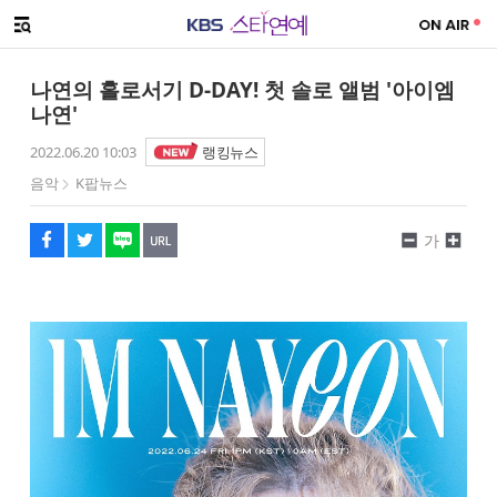
SNS 공유하기
메뉴 열기
페이스북
트위터
네이버
URL복사
글씨 작게보기
글씨 크게보기
나연의 홀로서기 D-DAY! 첫 솔로 앨범 '아이엠
나연'
2022.06.20 10:03
랭킹뉴스
음악
K팝뉴스
가