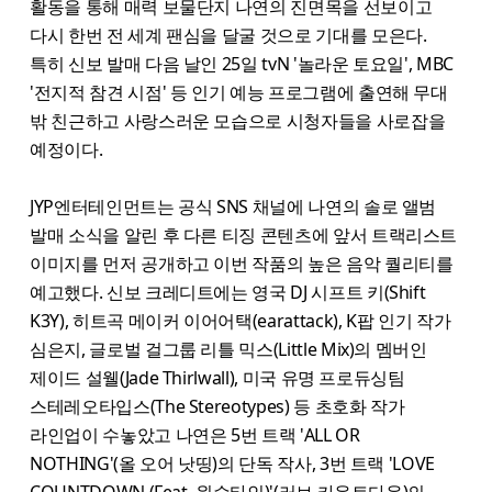
활동을 통해 매력 보물단지 나연의 진면목을 선보이고
다시 한번 전 세계 팬심을 달굴 것으로 기대를 모은다.
특히 신보 발매 다음 날인 25일 tvN '놀라운 토요일', MBC
'전지적 참견 시점' 등 인기 예능 프로그램에 출연해 무대
밖 친근하고 사랑스러운 모습으로 시청자들을 사로잡을
예정이다.
JYP엔터테인먼트는 공식 SNS 채널에 나연의 솔로 앨범
발매 소식을 알린 후 다른 티징 콘텐츠에 앞서 트랙리스트
이미지를 먼저 공개하고 이번 작품의 높은 음악 퀄리티를
예고했다. 신보 크레디트에는 영국 DJ 시프트 키(Shift
K3Y), 히트곡 메이커 이어어택(earattack), K팝 인기 작가
심은지, 글로벌 걸그룹 리틀 믹스(Little Mix)의 멤버인
제이드 설웰(Jade Thirlwall), 미국 유명 프로듀싱팀
스테레오타입스(The Stereotypes) 등 초호화 작가
라인업이 수놓았고 나연은 5번 트랙 'ALL OR
NOTHING'(올 오어 낫띵)의 단독 작사, 3번 트랙 'LOVE
COUNTDOWN (Feat. 원슈타인)'(러브 카운트다운)의