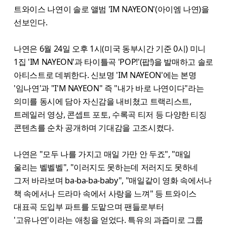
트와이스 나연이 솔로 앨범 'IM NAYEON'(아이엠 나연)을
선보인다.
나연은 6월 24일 오후 1시(미국 동부시간 기준 0시) 미니
1집 'IM NAYEON'과 타이틀곡 'POP!'(팝!)을 발매하고 솔로
아티스트로 데뷔한다. 신보명 'IM NAYEON'에는 본명
'임나연'과 "I'M NAYEON" 즉 "내가 바로 나연이다"라는
의미를 동시에 담아 자신감을 내비쳤고 트랙리스트,
트레일러 영상, 콘셉트 포토, 수록곡 티저 등 다양한 티징
콘텐츠를 순차 공개하며 기대감을 고조시켰다.
나연은 "모두 나를 가지고 매일 가만 안 두죠", "매일
울리는 벨벨벨", "이러지도 못하는데 저러지도 못하네
그저 바라보며 ba-ba-ba-baby", "매일같이 영화 속에서나
책 속에서나 드라마 속에서 사랑을 느껴" 등 트와이스
대표곡 도입부 파트를 도맡으며 팬들로부터
'고유나연'이라는 애칭을 얻었다. 특유의 과즙미로 그룹