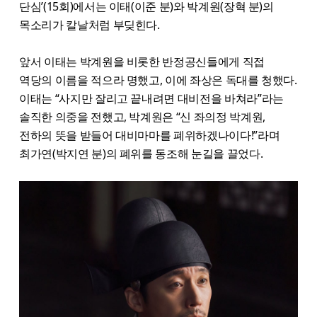
단심’(15회)에서는 이태(이준 분)와 박계원(장혁 분)의
목소리가 칼날처럼 부딪힌다.
앞서 이태는 박계원을 비롯한 반정공신들에게 직접
역당의 이름을 적으라 명했고, 이에 좌상은 독대를 청했다.
이태는 “사지만 잘리고 끝내려면 대비전을 바쳐라”라는
솔직한 의중을 전했고, 박계원은 “신 좌의정 박계원,
전하의 뜻을 받들어 대비마마를 폐위하겠나이다!”라며
최가연(박지연 분)의 폐위를 동조해 눈길을 끌었다.