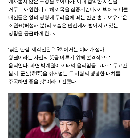
예사롭지 않은 표정을 보이다가, 이내 험악한 시선을
거두고 애원한다고 해 이목을 집중시킨다. 이 밖에도 다른
대신들은 왕의 명령에 두려움에 떠는 반면 홀로 여유로운
조원표(허성태 분)의 모습은 편전에서 벌어지고 있는
상황을 궁금하게 한다.
‘붉은 단심’ 제작진은 “15회에서는 이태가 절대
왕권이라는 자신의 뜻을 이루기 위해 본격적으로
움직인다. 과연 박계원이 이태의 움직임을 그대로 두고만
볼지, 군신(君臣)을 뛰어넘는 두 사람의 팽팽한 대치를
주목하면 좋을 것”이라고 전했다.