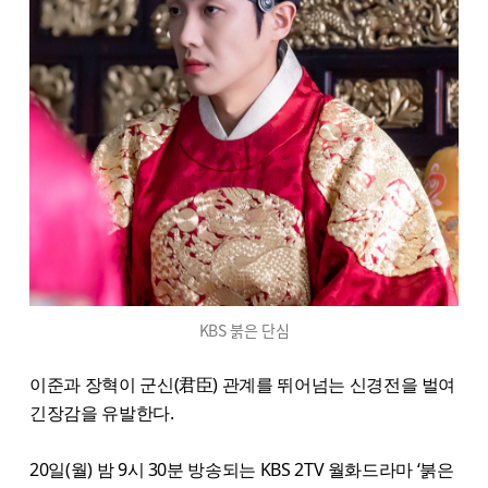
KBS 붉은 단심
이준과 장혁이 군신(君臣) 관계를 뛰어넘는 신경전을 벌여
긴장감을 유발한다.
20일(월) 밤 9시 30분 방송되는 KBS 2TV 월화드라마 ‘붉은