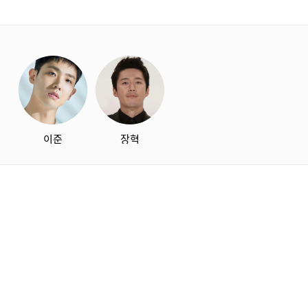
starbox
이준
장혁