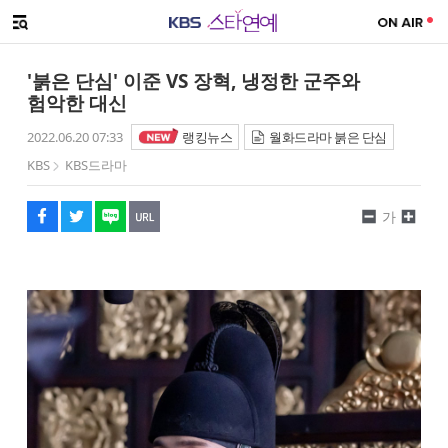
SNS 공유하기
메뉴 열기
페이스북
트위터
네이버
URL복사
글씨 작게보기
글씨 크게보기
'붉은 단심' 이준 VS 장혁, 냉정한 군주와
험악한 대신
2022.06.20 07:33
랭킹뉴스
월화드라마 붉은 단심
KBS
KBS드라마
가