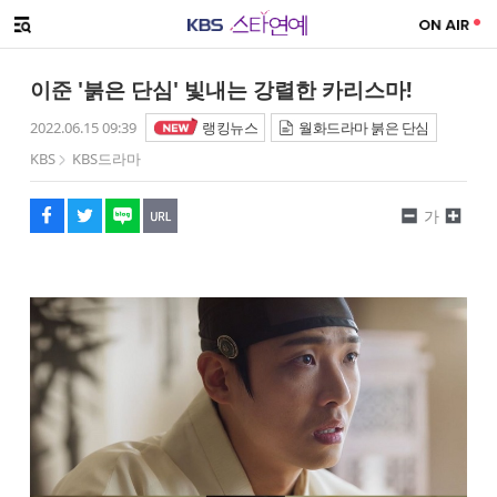
SNS 공유하기
메뉴 열기
페이스북
트위터
네이버
URL복사
글씨 작게보기
글씨 크게보기
이준 '붉은 단심' 빛내는 강렬한 카리스마!
2022.06.15 09:39
랭킹뉴스
월화드라마 붉은 단심
KBS
KBS드라마
가