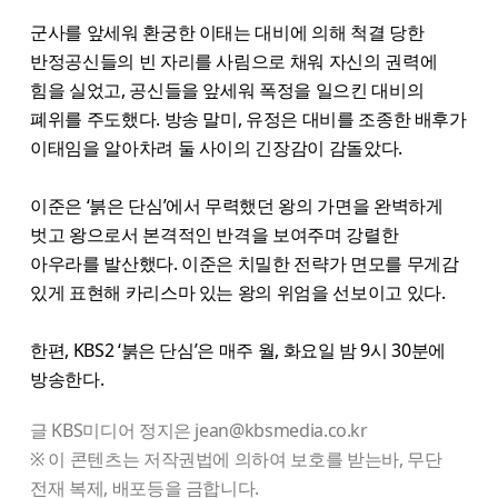
군사를 앞세워 환궁한 이태는 대비에 의해 척결 당한
반정공신들의 빈 자리를 사림으로 채워 자신의 권력에
힘을 실었고, 공신들을 앞세워 폭정을 일으킨 대비의
폐위를 주도했다. 방송 말미, 유정은 대비를 조종한 배후가
이태임을 알아차려 둘 사이의 긴장감이 감돌았다.
이준은 ‘붉은 단심’에서 무력했던 왕의 가면을 완벽하게
벗고 왕으로서 본격적인 반격을 보여주며 강렬한
아우라를 발산했다. 이준은 치밀한 전략가 면모를 무게감
있게 표현해 카리스마 있는 왕의 위엄을 선보이고 있다.
한편, KBS2 ‘붉은 단심’은 매주 월, 화요일 밤 9시 30분에
방송한다.
글 KBS미디어 정지은 jean@kbsmedia.co.kr
※ 이 콘텐츠는 저작권법에 의하여 보호를 받는바, 무단
전재 복제, 배포등을 금합니다.