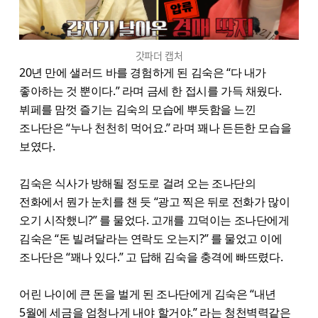
갓파더 캡처
20년 만에 샐러드 바를 경험하게 된 김숙은 “다 내가
좋아하는 것 뿐이다.” 라며 금세 한 접시를 가득 채웠다.
뷔페를 맘껏 즐기는 김숙의 모습에 뿌듯함을 느낀
조나단은 “누나 천천히 먹어요.” 라며 꽤나 든든한 모습을
보였다.
김숙은 식사가 방해될 정도로 걸려 오는 조나단의
전화에서 뭔가 눈치를 챈 듯 “광고 찍은 뒤로 전화가 많이
오기 시작했니?” 를 물었다. 고개를 끄덕이는 조나단에게
김숙은 “돈 빌려달라는 연락도 오는지?” 를 물었고 이에
조나단은 “꽤나 있다.” 고 답해 김숙을 충격에 빠뜨렸다.
어린 나이에 큰 돈을 벌게 된 조나단에게 김숙은 “내년
5월에 세금을 엄청나게 내야 할거야.” 라는 청천벽력같은