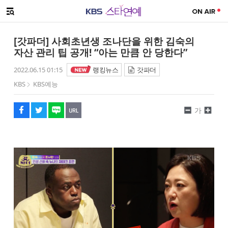
SNS 공유하기
메뉴 열기
페이스북
트위터
네이버
URL복사
글씨 작게보기
글씨 크게보기
[갓파더] 사회초년생 조나단을 위한 김숙의
자산 관리 팁 공개! “아는 만큼 안 당한다”
2022.06.15 01:15
랭킹뉴스
갓파더
KBS
KBS예능
가