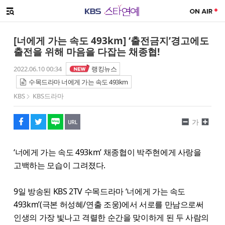
SNS 공유하기
메뉴 열기
페이스북
트위터
네이버
URL복사
글씨 작게보기
글씨 크게보기
[너에게 가는 속도 493km] ‘출전금지’경고에도
출전을 위해 마음을 다잡는 채종협!
2022.06.10 00:34
랭킹뉴스
수목드라마 너에게 가는 속도 493km
KBS
KBS드라마
가
‘너에게 가는 속도 493km’ 채종협이 박주현에게 사랑을
고백하는 모습이 그려졌다.
9일 방송된 KBS 2TV 수목드라마 ‘너에게 가는 속도
493km’(극본 허성혜/연출 조웅)에서 서로를 만남으로써
인생의 가장 빛나고 격렬한 순간을 맞이하게 된 두 사람의