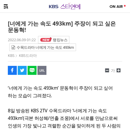
SNS 공유하기
메뉴 열기
페이스북
트위터
네이버
URL복사
글씨 작게보기
글씨 크게보기
[너에게 가는 속도 493km] 주장이 되고 싶은
문동혁!
2022.06.09 01:22
랭킹뉴스
수목드라마 너에게 가는 속도 493km
KBS
KBS드라마
가
‘너에게 가는 속도 493km’ 문동혁이 주장이 되고 싶어
하는 모습이 그려졌다.
8일 방송된 KBS 2TV 수목드라마 ‘너에게 가는 속도
493km’(극본 허성혜/연출 조웅)에서 서로를 만남으로써
인생의 가장 빛나고 격렬한 순간을 맞이하게 된 두 사람의