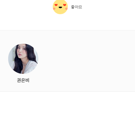
좋아요
starbox
권은비