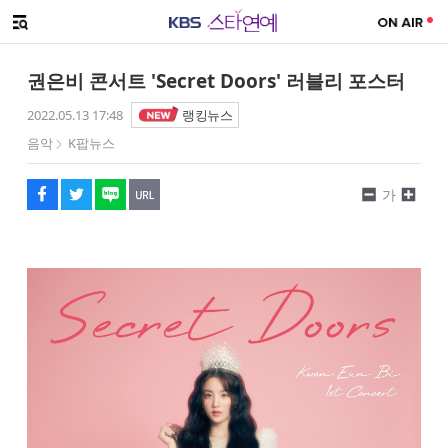
SNS 공유하기
메뉴 열기
페이스북
트위터
네이버
URL복사
글씨 작게보기
글씨 크게보기
권은비 콘서트 'Secret Doors' 러블리 포스터
2022.05.13 17:48
랭킹뉴스
음악
K팝뉴스
가