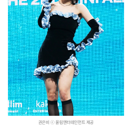
권은비 ⓒ 울림엔터테인먼트 제공