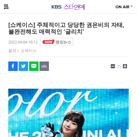
SNS 공유하기
메뉴 열기
페이스북
트위터
네이버
URL복사
글씨 작게보기
글씨 크게보기
[쇼케이스] 주체적이고 당당한 권은비의 자태,
불완전해도 매력적인 '글리치'
2022.04.04 16:12
랭킹뉴스
음악
쇼케이스
가