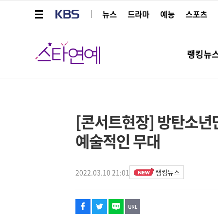
메뉴 열기
KBS
뉴스
드라마
예능
스포츠
스타연예
랭킹뉴
페이스북
트위터
네이버
URL복사
글씨 작게보기
글씨 크게보기
해시태그
스타박스
[콘서트현장] 방탄소년단
예술적인 무대
2022.03.10 21:01
랭킹뉴스