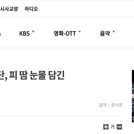
시사교양
라디오
더보기
더보기
더보기
스
KBS
영화-OTT
음악
, 피 땀 눈물 담긴
음악
콘서트
가