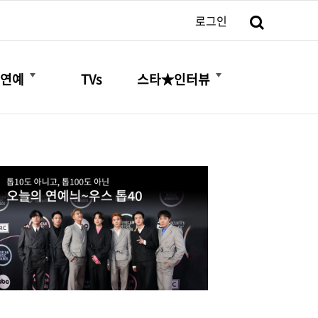
검색
로그인
더보기
더보기
연예
TVs
스타★인터뷰