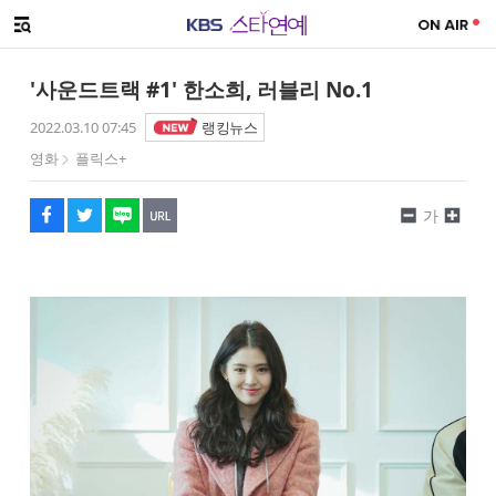
SNS 공유하기
해시태그
메뉴 열기
페이스북
트위터
네이버
URL복사
글씨 작게보기
글씨 크게보기
'사운드트랙 #1' 한소희, 러블리 No.1
2022.03.10 07:45
랭킹뉴스
영화
플릭스+
가