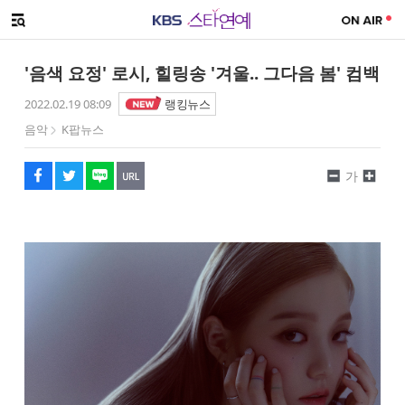
SNS 공유하기
메뉴 열기
페이스북
트위터
네이버
URL복사
글씨 작게보기
글씨 크게보기
'음색 요정' 로시, 힐링송 '겨울.. 그다음 봄' 컴백
2022.02.19 08:09
랭킹뉴스
음악
K팝뉴스
가