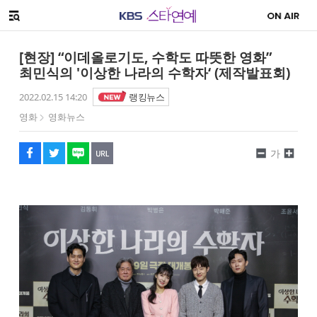
SNS 공유하기
메뉴 열기
페이스북
트위터
네이버
URL복사
글씨 작게보기
글씨 크게보기
[현장] “이데올로기도, 수학도 따뜻한 영화”
최민식의 '이상한 나라의 수학자‘ (제작발표회)
2022.02.15 14:20
랭킹뉴스
영화
영화뉴스
가