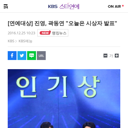
SNS 공유하기
메뉴 열기
페이스북
트위터
네이버
URL복사
글씨 작게보기
글씨 크게보기
[연예대상] 진영, 곽동연 "오늘은 시상자 발표"
2016.12.25 10:23
랭킹뉴스
KBS
KBS예능
가