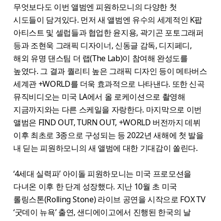
무엇보다도 이번 앨범엔 피원하모니의 다양한 첫
시도들이 담겨있다. 먼저 새 앨범엔 유수의 세계적인 K팝
아티스트 및 셀럽들과 협업한 윤지용, 곽기곤 포토그래퍼
등과 조현욱 그래픽 디자이너, 신동글 감독, 디지페디,
해외 유명 댄스팀 더 랩(The Lab)이 참여해 완성도를
높였다. 그 결과 퀄리티 높은 그래픽 디자인 등이 메타버스
세계관 +WORLD를 더욱 효과적으로 나타낸다. 또한 신곡
뮤직비디오는 미국 LA에서 올 로케이션으로 촬영해
지금까지와는 다른 스케일을 자랑한다. 마지막으로 이번
앨범은 FIND OUT, TURN OUT, +WORLD 버전까지 데뷔
이후 최초로 3종으로 구성되는 등 2022년 새해에 첫 발을
내 딛는 피원하모니의 새 앨범에 대한 기대감이 쏠린다.
‘4세대 실력파’ 아이돌 피원하모니는 미국 프로모션을
다녀온 이후 한 단계 성장했다. 지난 10월 초 미국
롤링스톤(Rolling Stone) 라이브 공연을 시작으로 FOX TV
‘굿데이 뉴욕’ 출연, 샌디에이고에서 진행된 한국의 날