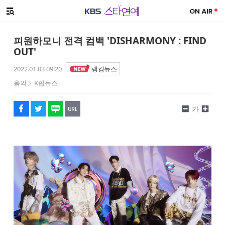
SNS 공유하기
메뉴 열기
페이스북
트위터
네이버
URL복사
글씨 작게보기
글씨 크게보기
피원하모니 전격 컴백 'DISHARMONY : FIND
OUT'
2022.01.03 09:20
랭킹뉴스
음악
K팝뉴스
가