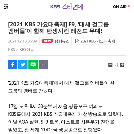
SNS 공유하기
해시태그
메뉴 열기
페이스북
트위터
네이버
URL복사
글씨 작게보기
글씨 크게보기
[2021 KBS 가요대축제] F9, ‘대세 걸그룹
멤버들’이 함께 탄생시킨 레전드 무대!
2021.12.18 06:09
랭킹뉴스
2021 KBS 가요대축제
KBS
KBS예능
가
‘2021 KBS 가요대축제’에서 대세 걸그룹 멤버들이 한
그룹의 멤버로 만났다.
17일 오후 8시 30분부터 서울 영등포구 여의도
KBS홀에서 ‘2021 KBS 가요대축제’가 생방송으로 열렸다.
이날 AOA 설현, SF9 로운, 아스트로 차은우가 진행을
맡았고, 전 세계 114개국 생방송으로 진행됐다.