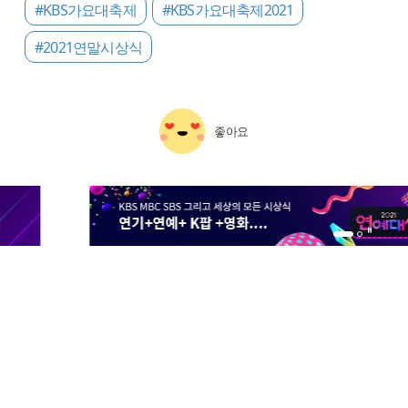
#KBS가요대축제
#KBS가요대축제2021
#2021연말시상식
좋아요
1번 배너 보기
2번 배너 보기