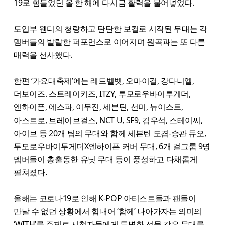
19로 힘들었던 올 한 해에 다시금 활력을 불어넣었다.
도입부 웬디의 청량하고 탄탄한 보컬로 시작된 무대는 각
멤버들의 발랄한 퍼포먼스로 이어지며 원곡과는 또 다른
매력을 선사했다.
한편 ‘가요대축제’에는 레드벨벳, 오마이걸, 강다니엘,
더보이즈. 스트레이키즈, ITZY, 투모로우바이투게더,
엔하이픈, 에스파, 이무진, 세븐틴, 선미, 뉴이스트,
아스트로, 브레이브걸스, NCT U, SF9, 김우석, 스테이씨,
아이브 등 20개 팀의 무대와 함께 세븐틴 도겸-승관 듀오,
투모로우바이투게더X엔하이픈 커버 무대, 6개 걸그룹 9명
멤버들이 총출동한 유닛 무대 등이 풍성하고 다채롭게
펼쳐졌다.
올해는 코로나19로 인해 K-POP 아티스트들과 팬들이
만날 수 없던 상황에서 힘내어 ‘함께’ 나아가자는 의미의
‘WITH’를 주제로 시청자들에게 특별한 선물 같은 무대를