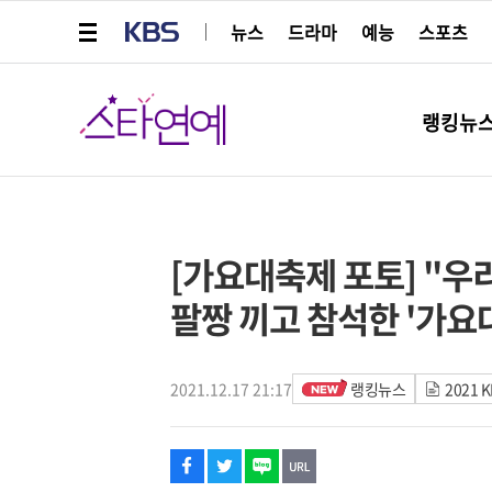
메뉴 열기
KBS
뉴스
드라마
예능
스포츠
스타연예
랭킹뉴
페이스북
트위터
네이버
URL복사
글씨 작게보기
글씨 크게보기
해시태그
스타박스
[가요대축제 포토] "우
팔짱 끼고 참석한 '가요
2021.12.17 21:17
랭킹뉴스
2021