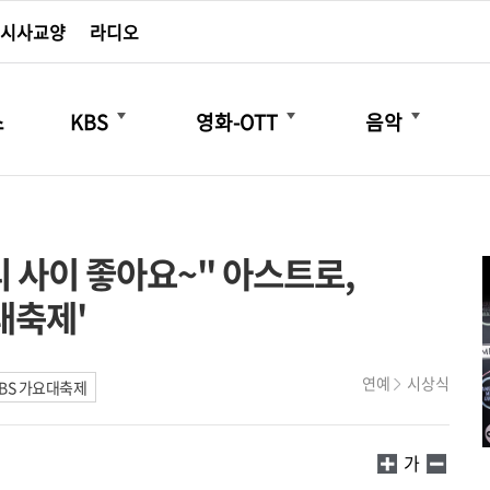
시사교양
라디오
더보기
더보기
더보기
스
KBS
영화-OTT
음악
리 사이 좋아요~" 아스트로,
대축제'
연예
시상식
 KBS 가요대축제
가