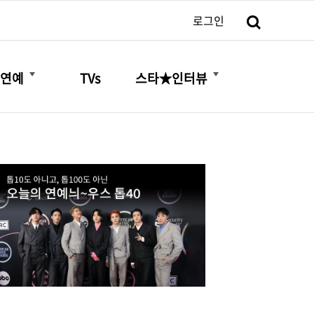
검색
로그인
더보기
더보기
연예
TVs
스타★인터뷰