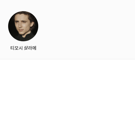
티모시 샬라메