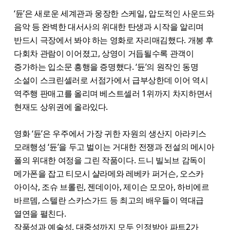
‘듄’은 새로운 세계관과 웅장한 스케일, 압도적인 사운드와
음악 등 완벽한 대서사의 위대한 탄생과 시작을 알리며
반드시 극장에서 봐야 하는 영화로 자리매김했다. 개봉 후
다회차 관람이 이어졌고, 상영이 거듭될수록 관객이
증가하는 입소문 흥행을 증명했다. ‘듄’의 원작인 동명
소설이 스크린셀러로 서점가에서 급부상한데 이어 역시
역주행 판매고를 올리며 베스트셀러 1위까지 차지하면서
현재도 상위권에 올라있다.
영화 ‘듄’은 우주에서 가장 귀한 자원의 생산지 아라키스
모래행성 ‘듄’을 두고 벌이는 거대한 전쟁과 전설의 메시아
폴의 위대한 여정을 그린 작품이다. 드니 빌뇌브 감독이
메가폰을 잡고 티모시 샬라메와 레베카 퍼거슨, 오스카
아이삭, 조슈 브롤린, 젠데이아, 제이슨 모모아, 하비에르
바르뎀, 스텔란 스카스가드 등 최고의 배우들이 역대급
열연을 펼친다.
작품성과 예술성, 대중성까지 모두 인정받아 파트2가