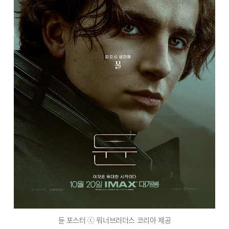
듄 포스터 ⓒ 워너브러더스 코리아 제공