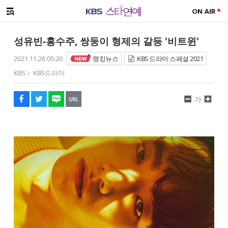
SNS 공유하기
메뉴 열기
페이스북
트위터
네이버
URL복사
글씨 작게보기
글씨 크게보기
성유빈-홍수주, 쌍둥이 형제의 갈등 '비트윈'
2021.11.26 05:20
랭킹뉴스
KBS 드라마 스페셜 2021
KBS
KBS드라마
가