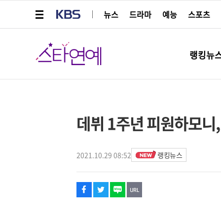
메뉴 열기
KBS
뉴스
드라마
예능
스포츠
스타연예
랭킹뉴
페이스북
트위터
네이버
URL복사
글씨 작게보기
글씨 크게보기
스타박스
데뷔 1주년 피원하모니,
2021.10.29 08:52
랭킹뉴스