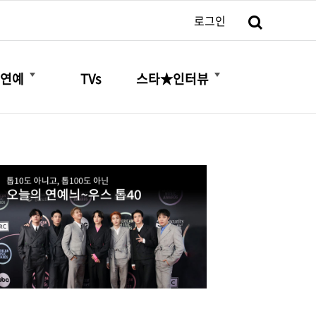
검색
로그인
더보기
더보기
연예
TVs
스타★인터뷰