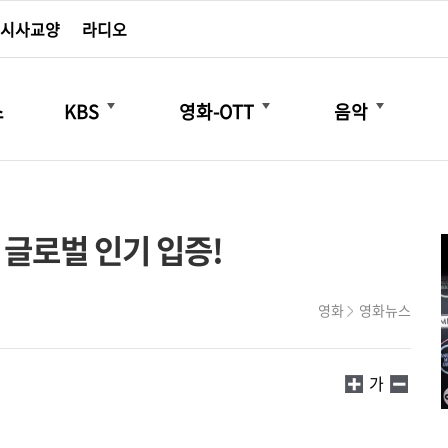
시사교양
라디오
더보기
더보기
더보기
스
KBS
영화-OTT
음악
 글로벌 인기 입증!
영화
영화뉴스
가