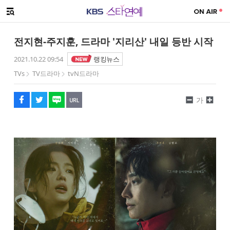
SNS 공유하기
메뉴 열기
페이스북
트위터
네이버
URL복사
글씨 작게보기
글씨 크게보기
전지현-주지훈, 드라마 '지리산' 내일 등반 시작
2021.10.22 09:54
랭킹뉴스
TVs
TV드라마
tvN드라마
가