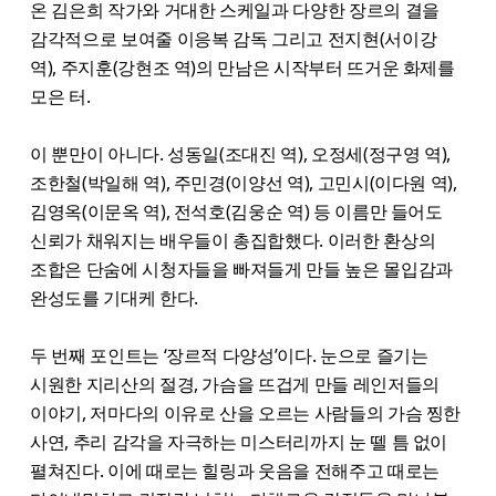
온 김은희 작가와 거대한 스케일과 다양한 장르의 결을
감각적으로 보여줄 이응복 감독 그리고 전지현(서이강
역), 주지훈(강현조 역)의 만남은 시작부터 뜨거운 화제를
모은 터.
이 뿐만이 아니다. 성동일(조대진 역), 오정세(정구영 역),
조한철(박일해 역), 주민경(이양선 역), 고민시(이다원 역),
김영옥(이문옥 역), 전석호(김웅순 역) 등 이름만 들어도
신뢰가 채워지는 배우들이 총집합했다. 이러한 환상의
조합은 단숨에 시청자들을 빠져들게 만들 높은 몰입감과
완성도를 기대케 한다.
두 번째 포인트는 ‘장르적 다양성’이다. 눈으로 즐기는
시원한 지리산의 절경, 가슴을 뜨겁게 만들 레인저들의
이야기, 저마다의 이유로 산을 오르는 사람들의 가슴 찡한
사연, 추리 감각을 자극하는 미스터리까지 눈 뗄 틈 없이
펼쳐진다. 이에 때로는 힐링과 웃음을 전해주고 때로는