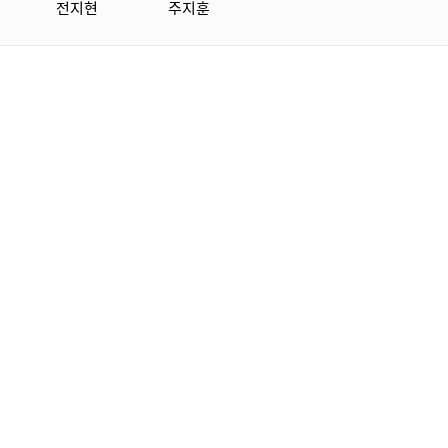
전지현
주지훈