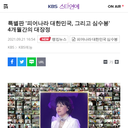
SNS 공유하기
메뉴 열기
페이스북
트위터
네이버
URL복사
글씨 작게보기
글씨 크게보기
특별판 '피어나라 대한민국, 그리고 심수봉'
4개월간의 대장정
2021.09.21 16:54
랭킹뉴스
피어나라 대한민국 심수봉
KBS
KBS예능
가