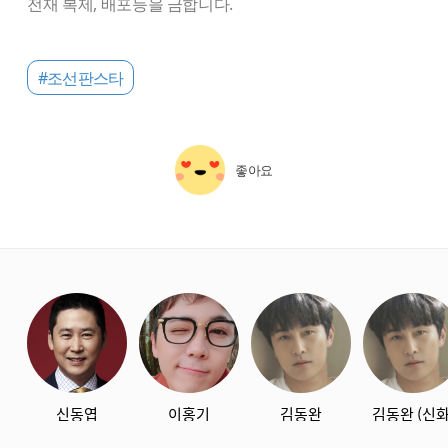
전재 복제, 배포등을 금합니다.
#조선판스타
좋아요
starbox
신동엽
이홍기
김동완
김동완 (신화