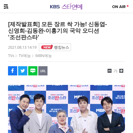
SNS 공유하기
해시태그
메뉴 열기
페이스북
트위터
네이버
URL복사
글씨 작게보기
글씨 크게보기
[제작발표회] 모든 장르 싹 가능! 신동엽-
신영희-김동완-이홍기의 국악 오디션
'조선판스타'
2021.08.13 14:19
랭킹뉴스
TVs
TV예능
MBN예능
가