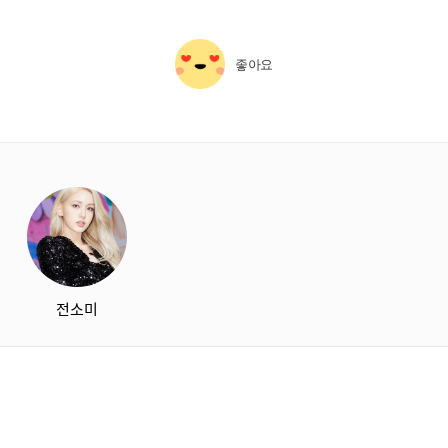
좋아요
starbox
전소미