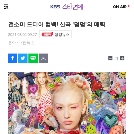
SNS 공유하기
해시태그
메뉴 열기
페이스북
트위터
네이버
URL복사
글씨 작게보기
글씨 크게보기
전소미 드디어 컴백! 신곡 '덤덤'의 매력
2021.08.02 09:27
랭킹뉴스
음악
K팝뉴스
가