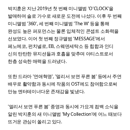
박지훈은 지난 2019년 첫 번째 미니앨범 'O'CLOCK'을
발매하며 솔로 가수로 새로운 도전에 나섰다. 이후 두 번째
미니앨범 '360', 세 번째 미니앨범 'The W' 등을 통해
완성도 높은 퍼포먼스는 물론 입체적인 콘셉트 소화력을
선보였다. 이어 첫 번째 정규앨범 'MESSAGE'에서
페노메코, 펀치넬로, EB, 스웨덴세탁소 등 힙합과 인디
신의 탄탄한 뮤지션들과 호흡을 맞추며 아티스트로서
한층 성숙한 매력을 드러냈다.
또한 드라마 '연애혁명', '멀리서 보면 푸른 봄' 등에서 주연
배우로 활약함과 동시에 작품의 OST에도 참여함으로써
만능 엔터테이너다운 존재감을 빛냈다.
'멀리서 보면 푸른 봄' 종영과 동시에 가요계 컴백 소식을
알린 박지훈의 새 미니앨범 'My Collection'에 어느 때보다
뜨거운 관심이 쏠리고 있다.