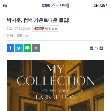
SNS 공유하기
해시태그
메뉴 열기
페이스북
트위터
네이버
URL복사
글씨 작게보기
글씨 크게보기
박지훈, 컴백 카운트다운 돌입!
2021.07.29 09:01
랭킹뉴스
음악
K팝뉴스
가