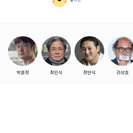
starbox
박훈정
최민식
정만식
김상호