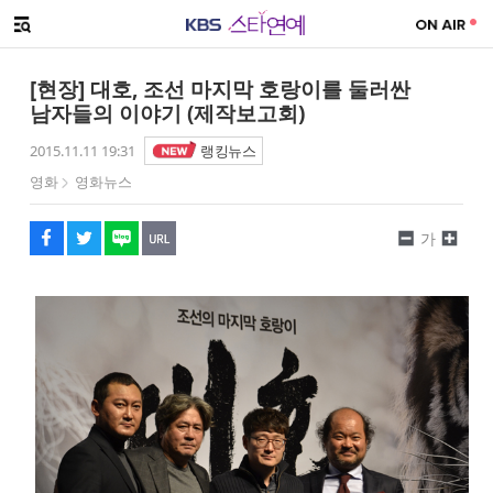
SNS 공유하기
메뉴 열기
페이스북
트위터
네이버
URL복사
글씨 작게보기
글씨 크게보기
[현장] 대호, 조선 마지막 호랑이를 둘러싼
남자들의 이야기 (제작보고회)
2015.11.11 19:31
랭킹뉴스
영화
영화뉴스
가