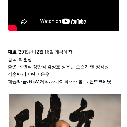
대호
(2015년 12월 16일 개봉예정)
감독: 박훈정
출연: 최민식 정만식 김상호 성유빈 오스기 렌 정석원
김홍파 라미란 이은우
제공/배급: NEW 제작: 사나이픽처스 홍보: 앤드크레딧