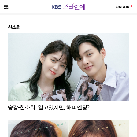
SNS 공유하기
메뉴 열기
한소희
송강-한소희 “알고있지만, 해피엔딩?”