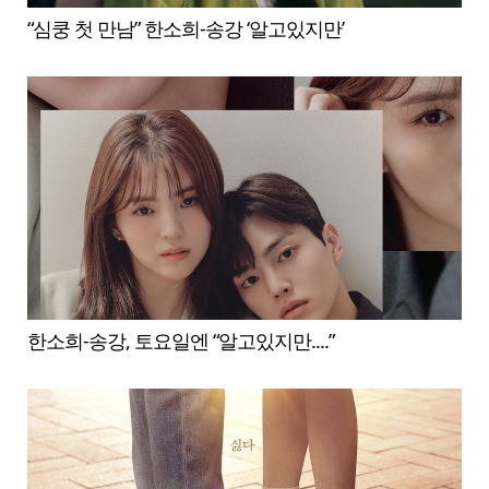
“심쿵 첫 만남” 한소희-송강 ‘알고있지만’
한소희-송강, 토요일엔 “알고있지만....”