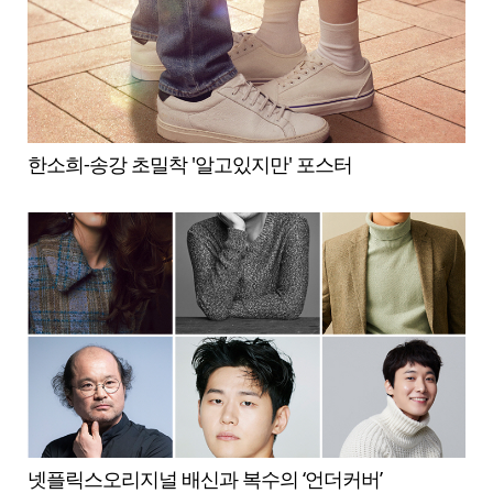
한소희-송강 초밀착 '알고있지만' 포스터
넷플릭스오리지널 배신과 복수의 ‘언더커버’