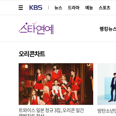
메뉴 열기
KBS
뉴스
드라마
예능
스포츠
스타연예
랭킹뉴
오리콘차트
트와이스 일본 정규 3집, 오리콘 일간
방탄소년단
앨범차트 정상