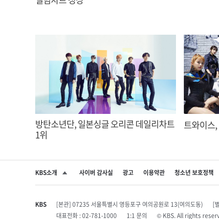
방탄소년단, 일본싱글 오리콘 데일리차트
트와이스,
1위
KBS소개
사이버 감사실
광고
이용약관
청소년 보호정책
SNS 공유하기
KBS
[본관] 07235 서울특별시 영등포구 여의공원로 13(여의도동)
[
대표전화 : 02-781-1000
1:1 문의
© KBS. All rights r