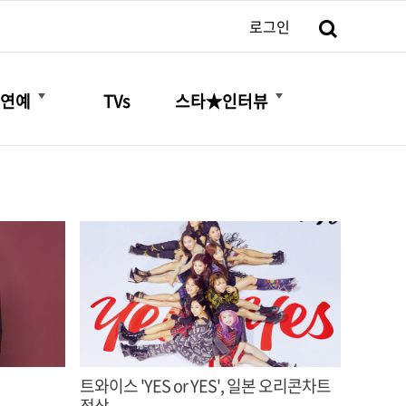
검색
로그인
더보기
더보기
연예
TVs
스타★인터뷰
트와이스 'YES or YES', 일본 오리콘차트
정상