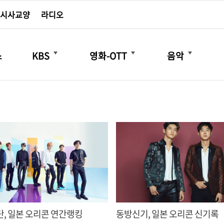
시사교양
라디오
더보기
더보기
더보기
스
KBS
영화-OTT
음악
, 일본 오리콘 연간랭킹
동방신기, 일본 오리콘 신기록