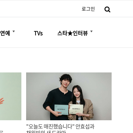
검색
로그인
더보기
더보기
연예
TVs
스타★인터뷰
"오늘도 매진했습니다" 안효섭과
'
채원빈의 새 드라마