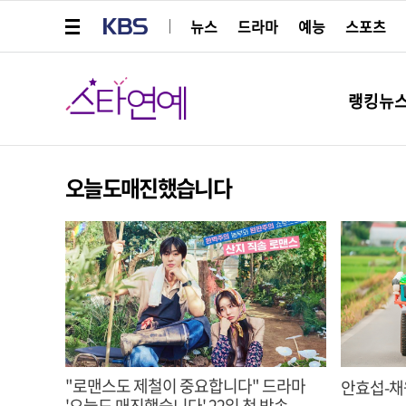
메뉴 열기
KBS
뉴스
드라마
예능
스포츠
스타연예
랭킹뉴
오늘도매진했습니다
"로맨스도 제철이 중요합니다" 드라마
안효섭-채
'오늘도 매진했습니다' 22일 첫 방송