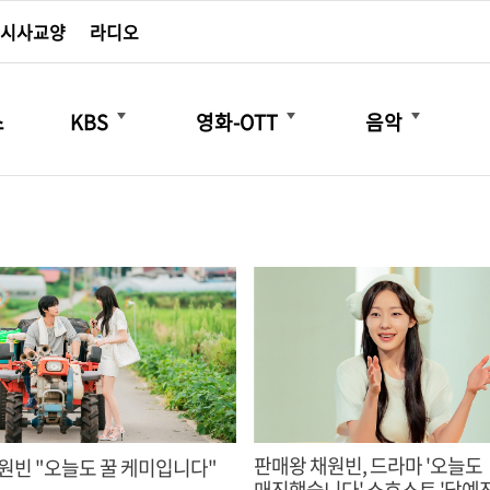
시사교양
라디오
더보기
더보기
더보기
스
KBS
영화-OTT
음악
판매왕 채원빈, 드라마 '오늘도
원빈 "오늘도 꿀 케미입니다"
매진했습니다' 쇼호스트 '담예진