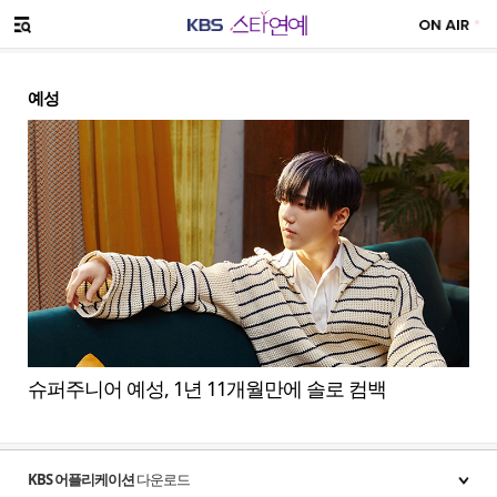
SNS 공유하기
메뉴 열기
예성
슈퍼주니어 예성, 1년 11개월만에 솔로 컴백
KBS 어플리케이션
다운로드